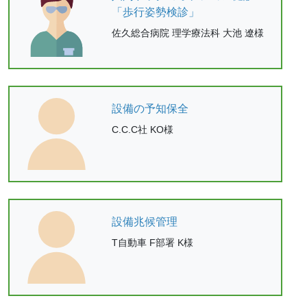
「歩行姿勢検診」
佐久総合病院 理学療法科 大池 遼様
設備の予知保全
C.C.C社 KO様
設備兆候管理
T自動車 F部署 K様