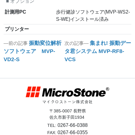
■
オプション
計測用PC
歩行健診ソフトウェア(MVP-WS2-
S-WE)インストール済み
プリンター
投
Previous
Next
振動変位解析
集まれ! 振動デー
前の記事
次の記事
post:
post:
稿
ソフトウェア MVP-
タ君システム MVP-RF8-
VD2-S
VCS
ナ
ビ
ゲ
ー
マイクロストーン株式会社
シ
〒385-0007 長野県
ョ
佐久市新子田1934
ン
0267-66-0388
TEL:
0267-66-0355
FAX: