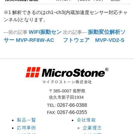
※1 解析できるのはch1~ch3(内蔵加速度センサー対応チャ
ンネル)となります。
投
Previous
Next
WiFi振動セン
振動変位解析ソ
前の記事
次の記事
post:
post:
稿
サー MVP-RF8W-AC
フトウェア MVP-VD2-S
ナ
ビ
ゲ
ー
マイクロストーン株式会社
シ
〒385-0007 長野県
佐久市新子田1934
ョ
0267-66-0388
TEL:
ン
0267-66-0355
FAX:
製品一覧
会社情報
応用事例
企業理念