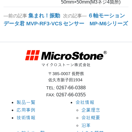
50mm×50mm(M3ネジ4箇所)
投
Previous
Next
集まれ！振動
６軸モーション
前の記事
次の記事
post:
post:
稿
データ君 MVP-RF3-VCS
センサー MP-M6シリーズ
ナ
ビ
ゲ
ー
マイクロストーン株式会社
シ
〒385-0007 長野県
佐久市新子田1934
ョ
0267-66-0388
TEL:
ン
0267-66-0355
FAX:
製品一覧
会社情報
応用事例
企業理念
技術情報
会社概要
沿革