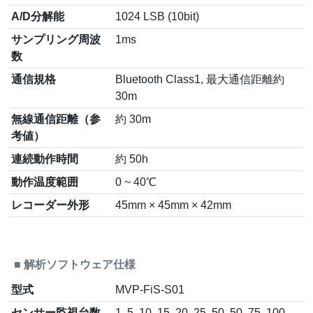
A/D分解能
1024 LSB (10bit)
サンプリング周波
1ms
数
通信規格
Bluetooth Class1, 最大通信距離約
30m
無線通信距離（参
約 30m
考値）
連続動作時間
約 50h
動作温度範囲
0 ~ 40℃
レコーダー外形
45mm × 45mm × 42mm
■
解析ソフトウェア仕様
型式
MVP-FiS-S01
センサー監視台数
1, 5, 10, 15, 20, 25, 50, 50, 75, 100