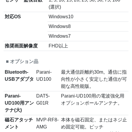
(選択)
対応OS
Windows10
Windows8
Windows7
推奨画面解像度
FHD以上
■
オプション品
Bluetooth-
Parani-
最大通信距離約30m。通信に指
USBアダプタ
UD100
向性が小さく安定した通信が可
能な高性能版。
Parani-
DAT5-
Parani-UD100用の電波強化用
UD100用アン
G01R
オプションポールアンテナ。
テナ(大)
磁石アタッチ
MVP-RF8-
本体を磁石固定、またはネジ止
メント
AMG
め固定可能。ピッチ