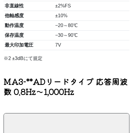
非直線性
±2%FS
他軸感度
±10%
動作温度
−20～80℃
保存温度
−30～90℃
最大印加電圧
7V
※2 ±3dBにて規定
MA3-**ADリードタイプ 応答周波
数 0.8Hz～1,000Hz