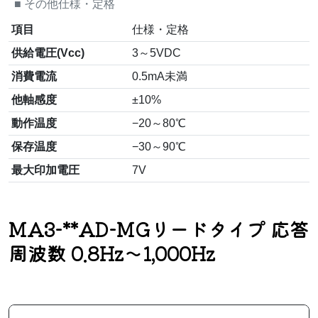
■
その他仕様・定格
項目
仕様・定格
供給電圧(Vcc)
3～5VDC
消費電流
0.5mA未満
他軸感度
±10%
動作温度
−20～80℃
保存温度
−30～90℃
最大印加電圧
7V
MA3-**AD-MGリードタイプ 応答
周波数 0.8Hz～1,000Hz