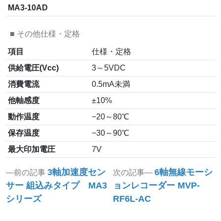
MA3-10AD
■
その他仕様・定格
項目
仕様・定格
供給電圧(Vcc)
3～5VDC
消費電流
0.5mA未満
他軸感度
±10%
動作温度
−20～80℃
保存温度
−30～90℃
最大印加電圧
7V
投
Previous
Next
3軸加速度セン
6軸無線モーシ
前の記事
次の記事
post:
post:
稿
サー 組込みタイプ MA3
ョンレコーダー MVP-
シリーズ
RF6L-AC
ナ