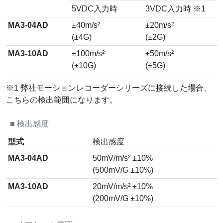
5VDC入力時
3VDC入力時 ※1
MA3-04AD
±40m/s²
±20m/s²
(±4G)
(±2G)
MA3-10AD
±100m/s²
±50m/s²
(±10G)
(±5G)
※1 弊社モーションレコーダーシリーズに接続した場合、
こちらの検出範囲になります。
■
検出感度
型式
検出感度
MA3-04AD
50mV/m/s² ±10%
(500mV/G ±10%)
MA3-10AD
20mV/m/s² ±10%
(200mV/G ±10%)