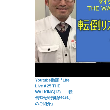
Youtube動画『Life
Live＃25 THE
WALKING(12) 「転
倒ﾘｽｸ歩行健診ｼｽﾃﾑ」
のご紹介』