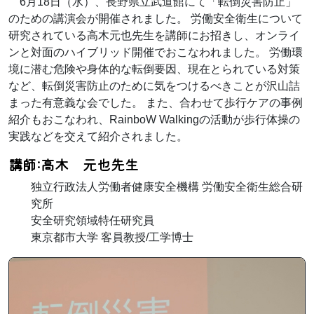
6月18日（水）、長野県立武道館にて「転倒災害防止」
のための講演会が開催されました。 労働安全衛生について
研究されている高木元也先生を講師にお招きし、オンライ
ンと対面のハイブリッド開催でおこなわれました。 労働環
境に潜む危険や身体的な転倒要因、現在とられている対策
など、転倒災害防止のために気をつけるべきことが沢山詰
まった有意義な会でした。 また、合わせて歩行ケアの事例
紹介もおこなわれ、RainboW Walkingの活動が歩行体操の
実践などを交えて紹介されました。
講師:高木 元也先生
独立行政法人労働者健康安全機構 労働安全衛生総合研
究所
安全研究領域特任研究員
東京都市大学 客員教授/工学博士