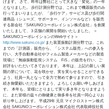
げます。 さて、昨年は弊社にとって大きな「変化」の一年
となりました。 歩行計測分野では、これまで機器販売のみ
行ってまいりましたが、「歩行ケア」サービス及び歩行関
連商品（シューズ、サポーター、インソールなど）を販売
する新会社「SAKUNOコーポレイション株式会社」を創業
いたしまして、３店舗の展開を開始いたしました。 ＜
SAKUNOコーポレイションのWebサイト＞
http://www.sakuno.co.jp/
また装置振動計測分野では、これ
までの「計測器」販売から、「システム販売」への参入を
行い、大手自動車会社やフィルム製造メーカーなどの製造
現場に「無線振動監視システム FiS」の販売を行い、ご
好評をいただいてきております。 本年は、上記の新しい展
開の芽について、花を咲かせ、実を実らせることができる
よう、社員一丸となって全力で努めて参りますので、 引き
続き御愛顧いただきますよう、よろしくお願い申しあげま
す。 本年も、皆様にとりまして実り多き年となりますよう
に、また皆様の益々の御健康と御多幸を社員一同心よりお
祈り申し上げます。 平成29年 元旦 マイクロストーン株式
会社 SAKUNOコーポレイション株式会社 代表取締役社長