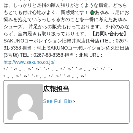
は、しっかりと足指の踏ん張りがきくような構造。どちら
もとても付け心地がよく、新感覚です！
あゆみ →足にお
悩みを抱えていらっしゃる方のことを一番に考えたあゆみ
シューズ。 片足からの販売も行っております。 外靴のみな
らず、室内履きも取り扱っております。
【お問い合わせ】
SAKUNOコーポレイション旧軽井沢店(1号店) TEL：0267-
31-5358 担当：村上 SAKUNOコーポレイション佐久臼田店
(3号店) TEL：0267-88-8358 担当：北原 URL：
http://www.sakuno.co.jp/
*･゜ﾟ･*:.｡..｡.:*･゜*･゜ﾟ･*:.｡..｡.:*･゜*･゜ﾟ･*:.｡..｡.:*･゜*･゜ﾟ･
*:.｡..｡.:*･゜*･゜ﾟ･*:.｡..｡.:*･゜*･゜ﾟ･*:.｡..｡.:*･゜
広報担当
See Full Bio