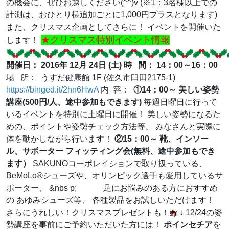
の機会に、ぜひお越しください(^^)v (※1：3名様以上での
計測は、おひとり様追加ごとに1,000円プラスとなります)
また、クリスマス企画としてさらに！ イベントを開催いた
★クリスマス特別イベント情報
します！
開催日： 2016年 12月 24日 (土)
時 間： 14：00～16：00
場 所： うすだ健康館 1F (佐久市臼田2175-1)
https://binged.it/2hn6HwA
内 容：
①14：00～ 美しい姿勢
講座(500円/人、途中参加もできます)
毎週日曜日に行って
いるイベントを特別に土曜日に開催！ 美しい姿勢になるた
めの、ポイントや姿勢チェック方法等、 みなさんと実際に
体を動かしながら行います！
②15：00～ 靴、インソー
ル、サポーター フィッティング会(無料、途中参加もでき
ます）
SAKUNOコーポレイションで取り扱っている、
BeMoLo®シューズや、オリンピック選手も愛用しているサ
ポーター、 &nbs p; 足にお悩みのある方におすすめ
の あゆみシューズ等、 各種製品をお試しいただけます！
さらにうれしい！クリスマスプレゼントも！
↓ 12/24の姿
勢講座を事前にご予約いただいた方には！
ポインセチア
を