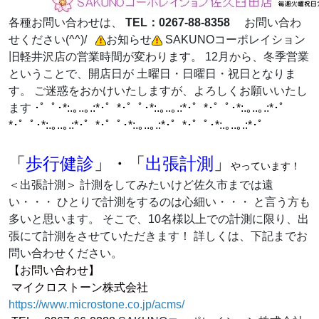
各種お問い合わせは、
TEL：0267-88-8358
お問い合わ
せください(^^)/
お知らせ
SAKUNOコーポレイション
旧軽井沢店の営業時間が変わります。 12月から、冬季営業
ということで、開店日が 土曜日・日曜日・祝日となりま
す。 ご迷惑をおかけいたしますが、よろしくお願いいたし
ます
･゜ﾟ･*:.｡..｡.:*･゜*･゜ﾟ･*:.｡..｡.:*･゜*･゜ﾟ･*:.｡..｡.:*･゜
*･゜ﾟ･*:.｡..｡.:*･゜*･゜ﾟ･*:.｡..｡.:*･゜*･゜ﾟ･*:.｡..｡.:*･゜
「
歩行健診
」・「
出張計測
」
やっています！
＜出張計測＞ 計測をしてみたいけど佐久市までは遠
い・・・ ひとりで計測をするのは心細い・・・ と言う方も
多いと思います。 そこで、10名様以上での計測に限り、出
張にて計測をさせていただきます！ 詳しくは、下記までお
問い合わせください。
【お問い合わせ】
マイクロストーン株式会社
https://www.microstone.co.jp/acms/