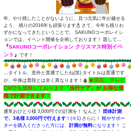
年、やり残したことがないように、且つ元気に年が越せる
よう、 残りの2016年も頑張ります
さて、今年も残りわ
ずかになってきたということで。 SAKUNOコーポレイシ
ョンでは、イベント開催を企画しております！ 題して…
『
SAKUNOコーポレイション クリスマス特別イベ
ント
』
です！
…タイトル、意外と普通でしたね(笑) タイトルは普通です
★現在、テレビ
が、中身は普段とは全く異なります！
CMでも放映しております
「歩行ケア」が お得な価
格で計測できます
！
通常おひとり様 3,000円での計測を！ なんと！
団体計測
で、3名様 3,000円で行えます
！(※1)
さらに！
靴やサポー
ターを購入くださった方には、
計測が無料
になります
！
こ