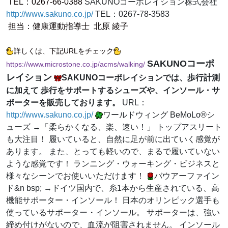
TEL：0267-66-0388
SAKUNOコーポレイション株式会社
http://www.sakuno.co.jp/
TEL：0267-78-3583
担当：健康運動指導士 北原 綾子
詳しくは、下記URLをチェック
SAKUNOコーポ
https://www.microstone.co.jp/acms/walking/
レイション
SAKUNOコーポレイションでは、歩行計測
に加えて 歩行をサポートするシューズや、インソール・サ
ポーターを販売しております。
URL：
http://www.sakuno.co.jp/
ワールドウィング BeMoLo®シ
ューズ →「柔らかくなる、楽、速い！」 トップアスリート
も大注目！ 履いていると、自然に足が前に出ていく感覚が
あります。 また、とっても軽いので、まるで履いていない
ような感覚です！ ランニング・ウォーキング・ビジネスと
様々なシーンでお使いいただけます！
バウアーファイン
ド&n bsp; →ドイツ国内で、糸1本から生産されている、高
機能サポーター・インソール！ 日本のオリンピック選手も
使っているサポーター・インソール。 サポーターは、強い
締め付けがないので、血流が阻害されません。 インソール