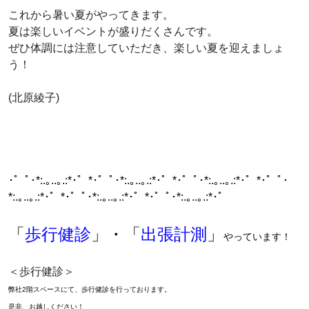
これから暑い夏がやってきます。
夏は楽しいイベントが盛りだくさんです。
ぜひ体調には注意していただき、楽しい夏を迎えましょ
う！
(北原綾子)
･゜ﾟ･*:.｡..｡.:*･゜*･゜ﾟ･*:.｡..｡.:*･゜*･゜ﾟ･*:.｡..｡.:*･゜*･゜ﾟ･
*:.｡..｡.:*･゜*･゜ﾟ･*:.｡..｡.:*･゜*･゜ﾟ･*:.｡..｡.:*･゜
「
歩行健診
」・「
出張計測
」
やっています！
＜歩行健診＞
弊社2階スペースにて、歩行健診を行っております。
是非、お越しください！