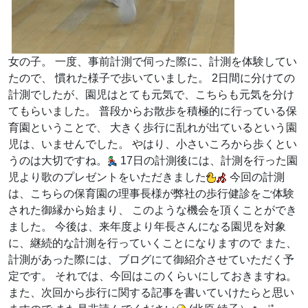
女の子。 一度、事前計測で伺った際に、計測を体験してい
たので、 慣れた様子で歩いていました。 2日間に分けての
計測でしたが、園児はとても元気で、こちらも元気を分け
てもらいました。 普段からお散歩を積極的に行っている保
育園ということで、 大きく歩行に乱れが出ているという園
児は、いませんでした。 やはり、小さいころから歩くとい
うのは大切ですね。
17日の計測後には、計測を行った園
児より歌のプレゼントをいただきました
今回の計測
は、こちらの保育園の理事長様が弊社の歩行健診をご体験
された御縁から始まり、 このような機会を頂くことができ
ました。 今後は、来年度より年長さんになる園児を対象
に、継続的な計測を行っていくことになりますので また、
計測があった際には、ブログにて御紹介させていただく予
定です。 それでは、今回はこのくらいにしておきますね。
また、次回から歩行に関する記事を書いていけたらと思い