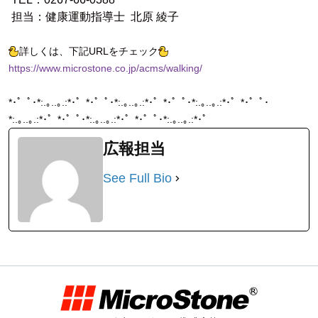
担当：健康運動指導士 北原 綾子
詳しくは、下記URLをチェック
https://www.microstone.co.jp/acms/walking/
*･゜ﾟ･*:.｡..｡.:*･゜*･゜ﾟ･*:.｡..｡.:*･゜*･゜ﾟ･*:.｡..｡.:*･゜*･゜ﾟ･
*:.｡..｡.:*･゜*･゜ﾟ･*:.｡..｡.:*･゜*･゜ﾟ･*:.｡..｡.:*･゜
広報担当
See Full Bio