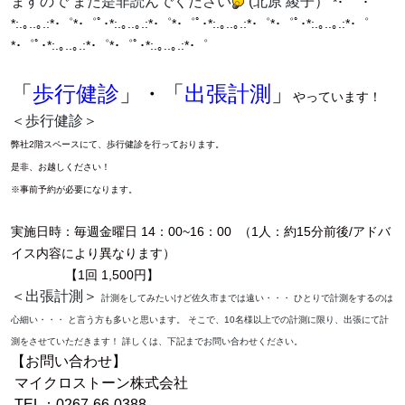
ますので また是非読んでください
(北原 綾子）
*･゜ﾟ･
*:.｡..｡.:*･゜*･゜ﾟ･*:.｡..｡.:*･゜*･゜ﾟ･*:.｡..｡.:*･゜*･゜ﾟ･*:.｡..｡.:*･゜
*･゜ﾟ･*:.｡..｡.:*･゜*･゜ﾟ･*:.｡..｡.:*･゜
「
歩行健診
」・「
出張計測
」
やっています！
＜歩行健診＞
弊社2階スペースにて、歩行健診を行っております。
是非、お越しください！
※事前予約が必要になります。
実施日時：毎週金曜日 14：00~16：00 （1人：約15分前後/アドバ
イス内容により異なります）
【1回 1,500円】
＜出張計測＞
計測をしてみたいけど佐久市までは遠い・・・ ひとりで計測をするのは
心細い・・・ と言う方も多いと思います。 そこで、10名様以上での計測に限り、出張にて計
測をさせていただきます！
詳しくは、下記までお問い合わせください。
【お問い合わせ】
マイクロストーン株式会社
TEL：0267-66-0388