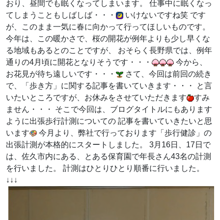
おり、昼間でも眠くなってしまいます。 仕事中に眠くなっ
てしまうこともしばしば・・・
いけないですね笑 です
が、このまま一気に春に向かって行ってほしいものです。
今年は、この暖かさで、桜の開花が例年よりも少し早くな
る地域もあるとのことですが、 おそらく長野県では、例年
通りの4月頃に開花となりそうです・・・
今から、
お花見が待ち遠しいです・・・
さて、今回は前回の続き
で、「歩き方」に関する記事を書いていきます・・・ と言
いたいところですが、お休みをさせていただきます
すみ
ません・・・ そこで今回は、ブログタイトルにもあります
ように出張歩行計測についての 記事を書いていきたいと思
います
今月より、弊社で行っております「歩行健診」の
出張計測が本格的にスタートしました。 3月16日、17日で
は、佐久市内にある、とある保育園で年長さん43名の計測
を行いました。 計測はひとりひとり順番に行いました。
↓↓↓