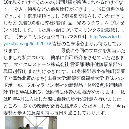
10m歩くだけでその人の歩行動揺が瞬時にわかるだけでな
く、 介入・術後などの前後比較ができます。当日無料体験
できます！ 御来場頂きまして御名刺交換をしていただきま
した方 先着100名に弊社特許商品「光るウチワ」を プレゼ
ント致します。 また展示会についてもリンクを記載致しま
す。 【テクニカルショウヨコハマ2016】
http://www.tech-
yokohama.jp/tech2016/
皆様のご来場心よりお待ちしてお
ります。 ———————— 最後に今回のブログを担当いた
しました私について、 簡単に自己紹介をさせていただきま
す。 マイクロストーン株式会社 営業部 動作健診事業部の
島田赳行(しまだたけゆき)です。 出身:長野県小布施町(栗菓
子と葛飾北斎のまち) 出身大学:新潟医療福祉大学 趣味:ハン
ドボール、フルマラソン 弊社の新製品「体幹2点歩行動揺
計 THE WALKING」は瞬時に体幹の動揺が分かります。 私
は昨年4月に入社した際に自身の歩行の計測を行いました
ところ… 多くの改善が必要な結果をいただきました。 今も
姿勢と歩きに意識を持ち毎日を過ごしております。