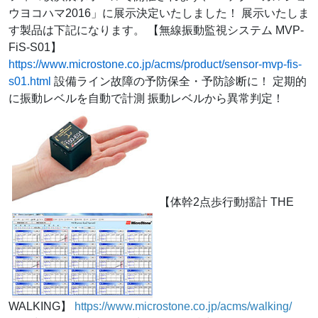
ウヨコハマ2016」に展示決定いたしました！ 展示いたしま
す製品は下記になります。 【無線振動監視システム MVP-
FiS-S01】
https://www.microstone.co.jp/acms/product/sensor-mvp-fis-
s01.html
設備ライン故障の予防保全・予防診断に！ 定期的
に振動レベルを
自動で計測
振動レベルから異常判定！
【体幹2点歩行動揺計 THE
WALKING】
https://www.microstone.co.jp/acms/walking/