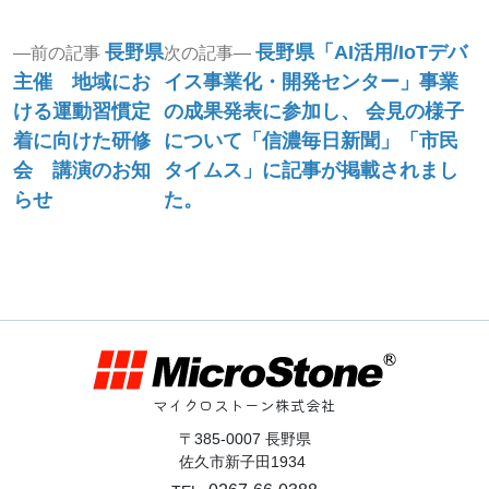
投
Previous
Next
長野県
長野県「AI活用/IoTデバ
前の記事
次の記事
post:
post:
稿
主催 地域にお
イス事業化・開発センター」事業
ける運動習慣定
の成果発表に参加し、 会見の様子
ナ
着に向けた研修
について「信濃毎日新聞」「市民
ビ
会 講演のお知
タイムス」に記事が掲載されまし
ゲ
らせ
た。
ー
シ
ョ
ン
マイクロストーン株式会社
〒385-0007 長野県
佐久市新子田1934