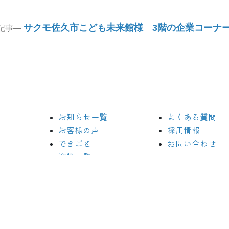
Next
サクモ佐久市こども未来館様 3階の企業コーナ
記事
post:
お知らせ一覧
よくある質問
お客様の声
採用情報
できごと
お問い合わせ
資料一覧
opyright(c) Since 2010.
マイクロストーン株式会社.
All Rights Reserve