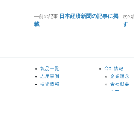
投
Previous
日本経済新聞の記事に掲
前の記事
次の
post:
載
す
稿
ナ
ビ
製品一覧
会社情報
ゲ
応用事例
企業理念
技術情報
会社概要
ー
沿革
シ
ョ
ン
C