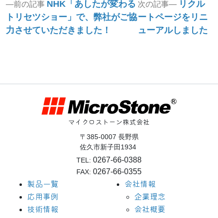
投
Previous
Next
NHK「あしたが変わる
リクル
前の記事
次の記事
post:
post:
稿
トリセツショー」で、弊社がご協
ートページをリニ
力させていただきました！
ューアルしました
ナ
ビ
ゲ
ー
シ
ョ
マイクロストーン株式会社
ン
〒385-0007 長野県
佐久市新子田1934
0267-66-0388
TEL:
0267-66-0355
FAX:
製品一覧
会社情報
応用事例
企業理念
技術情報
会社概要