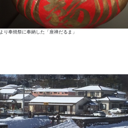
より奉焼祭に奉納した「座禅だるま」