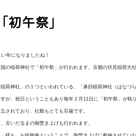
「初午祭」
しい年になりましたね！
全国の稲荷神社で「初午祭」が行われます。京都の伏見稲荷大
大稲荷神社」の１つといわれている、「鼻顔稲荷神社（はなづ
すが、祝日ということもあり毎年２月11日に「初午祭」が執
建立されており、社殿もとても荘厳です。
う、古いだるまの御焚き上げも行われます。
ま」様も、お役御免ということで、御焚き上げに奉納させてい