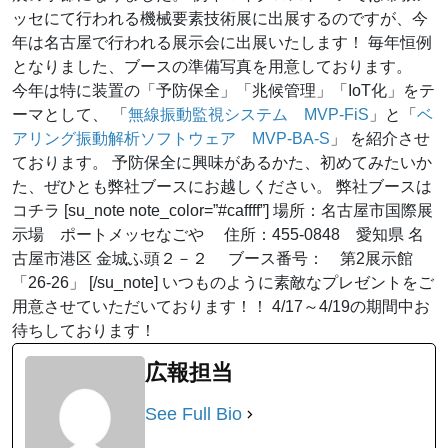
ッセにて行われる機械要素技術展に出展するのですが、今
年は名古屋で行われる展示会に出展いたします！ 毎年恒例
となりました、ブースの準備写真を用意しております。
今年は特に装置の「予防保全」「兆候管理」「IoT化」をテ
ーマとして、 「
無線振動監視システム MVP-FiS
」と「
ベ
アリング振動解析ソフトウェア MVP-BA-S
」 を紹介させ
ております。 予防保全に興味があるかた、初めてみたいか
た、ぜひとも弊社ブースにお越しください。 弊社ブースは
コチラ [su_note note_color=”#caffff”] 場所：名古屋市国際展
示場 ポートメッセなごや 住所：455-0848 愛知県 名
古屋市港区 金城ふ頭２－２ ブース番号： 第2展示館
「26-26」 [/su_note] いつものように素敵なプレゼントをご
用意させていただいております！！ 4/17～4/19の期間中お
待ちしております！
広報担当
See Full Bio